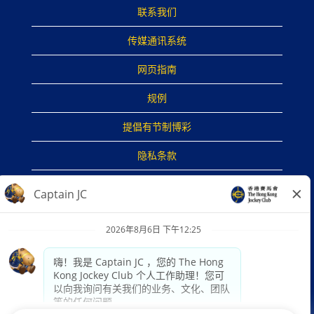
联系我们
传媒通讯系统
网页指南
规例
提倡有节制博彩
隐私条款
免责声明
网络保安版权所有
在
在
在
新
新
新
选
选
选
项
项
项
卡
卡
卡