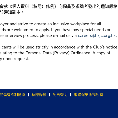
會就《個人資料（私隱）條例》向僱員及求職者發出的通知嚴格
該通知副本。
er and strive to create an inclusive workplace for all.
ds are welcomed to apply. If you have any special needs or
e interview process, please e-mail us via
careers@hkjc.org.hk
.
icants will be used strictly in accordance with the Club's notice
elating to the Personal Data (Privacy) Ordinance. A copy of
ly upon request.
提倡有節制博彩
私隱條款
免責聲明
網絡保安版權所有