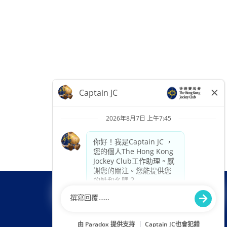
立即應徵 »
在
在
在
新
新
新
的
的
的
索
索
索
引
引
引
標
標
標
籤
籤
籤