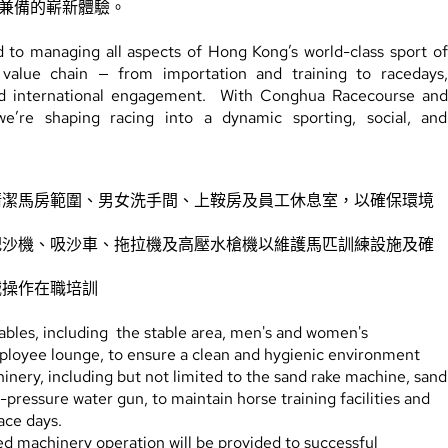
兼備的嶄新體驗。
 to managing all aspects of Hong Kong’s world-class sport of
l value chain — from importation and training to racedays,
 and international engagement. With Conghua Racecourse and
e’re shaping racing into a dynamic sporting, social, and
清潔馬房範圍、男女洗手間、上鞍房及員工休息室，以確保環境
耙沙機、吸沙車、拖拉機及高壓水槍機以維護馬匹訓練設施及確
械操作在職培訓
tables, including the stable area, men's and women's
ployee lounge, to ensure a clean and hygienic environment
inery, including but not limited to the sand rake machine, sand
-pressure water gun, to maintain horse training facilities and
operations on race days.
ed machinery operation will be provided to successful